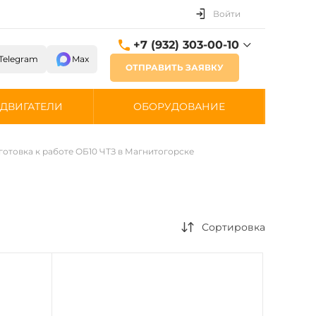
Войти
+7 (932) 303-00-10
Telegram
Max
ОТПРАВИТЬ ЗАЯВКУ
+7 (932) 303-00-10
г. Магнитогорск, ул.
ДВИГАТЕЛИ
ОБОРУДОВАНИЕ
Ломоносова, д. 21
Пн-Пт: 9:30-18:30 Cб-Вс:
Выходной
отовка к работе ОБ10 ЧТЗ в Магнитогорске
sale@chtz-parts.ru
Сортировка