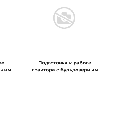
те
Подготовка к работе
рным
трактора с бульдозерным
оборудованием с
поворотным отвалом с
ручным перекосом