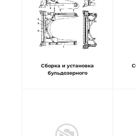
Сборка и установка
С
бульдозерного
оборудования с
полусферическим и
по
прямым отвалами
р