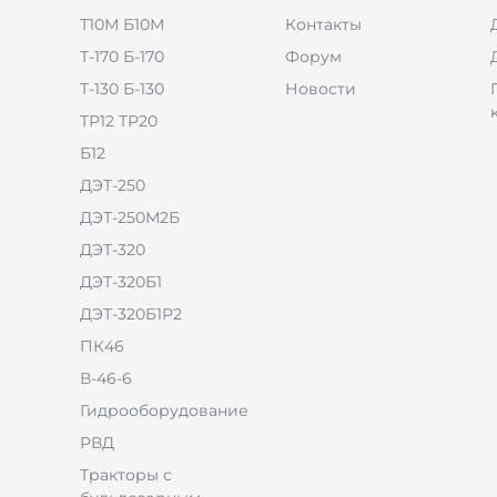
Т10М Б10М
Контакты
Т-170 Б-170
Форум
Т-130 Б-130
Новости
ТР12 ТР20
Б12
ДЭТ-250
ДЭТ-250М2Б
ДЭТ-320
ДЭТ-320Б1
ДЭТ-320Б1Р2
ПК46
В-46-6
Гидрооборудование
РВД
Тракторы с