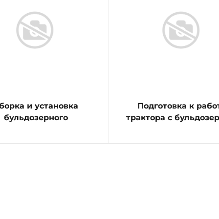
борка и установка
Подготовка к рабо
бульдозерного
трактора с бульдозе
оборудования с
оборудованием
воротным отвалом с
учным перекосом